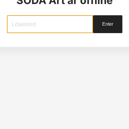
SODA Art
är offline
Enter