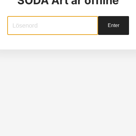
SODA Art
är offline
Enter